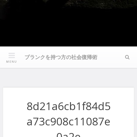
ブランクを持つ方の社会復帰術
Sear
MENU
8d21a6cb1f84d5
a73c908c11087e