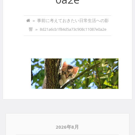
0a2e
»
事前に考えておきたい日常生活への影
響
»
8d21a6cb1f84d5a73c908c11087e0a2e
2026年8月