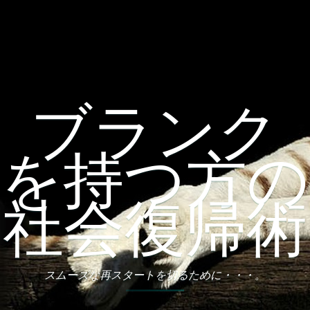
Skip
to
content
ブランク
を持つ方の
社会復帰術
スムーズな再スタートを切るために・・・。